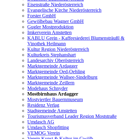
Eisenstraße Niederösterreich
Evangelische Kirche Niederösterreich
Forster GmbH
Gewölbebau Wagner GmbH
Gugler Mostproduktion
Imkerverein Amstetten
KABLU Grein - Kaffeesiederei Blumensträußl &
Vinothek Heilmann
Kultur Region Niederösterreich
Kulturkreis Stephanshart
Landesarchiv Oberösterreich
Marktgemeinde Ardagger
Marktgemeinde Oed-Oehling
Marktgemeinde Wallsee-Sindelburg
Marktgemeinde Zeillern
Modehaus Schnyder
Mostbirnhaus Ardagger
Mostviertler Bauernmuseum
Residenz Verlag
Stadtgemeinde Amstetten
Tourismusverband Leader Region Moststraße
Umdasch AG
Umdasch Shopfitting
VEMOG Verein
Verein Kunst & Kultur im Gwölb